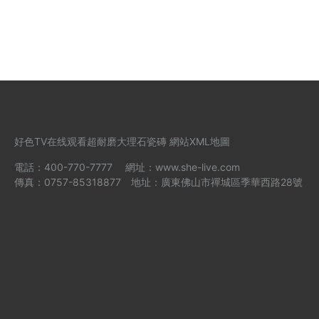
好色TV在线观看超耐磨
大理石瓷磚
網站XML地圖
電話：400-770-7777 網址：www.she-live.com
傳真：0757-85318877 地址：廣東佛山市禪城區季華西路28號