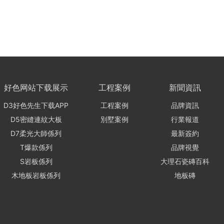
好色网站下载展示
工程案例
新聞資訊
D3好色先生下载APP
工程案例
品牌資訊
D5密縫連紋大板
別墅案例
行業報道
D7柔光大師係列
最新簽約
T爆款係列
品牌視覺
S岩板係列
大理石瓷磚百科
木地板岩板係列
地板磚