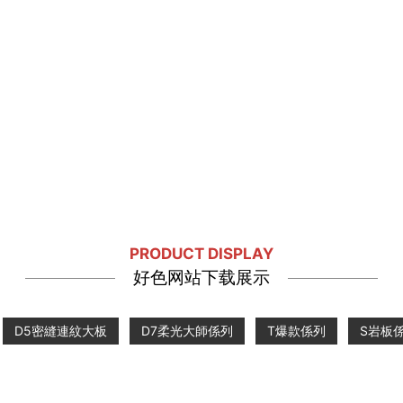
PRODUCT DISPLAY
好色网站下载展示
D5密縫連紋大板
D7柔光大師係列
T爆款係列
S岩板